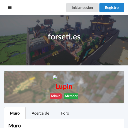
Iniciar sesión
Registro
forseti.es
Lupin
Admin
Member
Muro
Acerca de
Foro
Muro