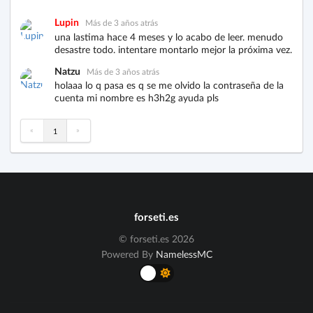
Lupin
Más de 3 años atrás
una lastima hace 4 meses y lo acabo de leer. menudo
desastre todo. intentare montarlo mejor la próxima vez.
Natzu
Más de 3 años atrás
holaaa lo q pasa es q se me olvido la contraseña de la
cuenta mi nombre es h3h2g ayuda pls
«
»
1
forseti.es
© forseti.es 2026
Powered By
NamelessMC